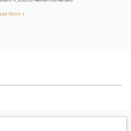
tubro 11, 2025
Nenhum comentário
ead More »