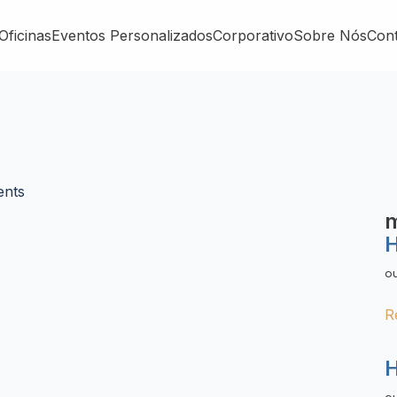
Oficinas
Eventos Personalizados
Corporativo
Sobre Nós
Con
nts
m
H
o
R
H